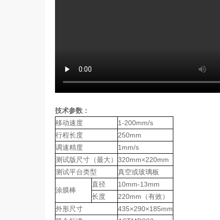
技术参数：
移动速度
1-200mm/s
行程长度
250mm
调速精度
1mm/s
测试版尺寸（最大）
320mm×220mm
测试平台类型
真空或玻璃板
直径
10mm-13mm
涂膜棒
长度
220mm（有效）
外形尺寸
435×290×185mm