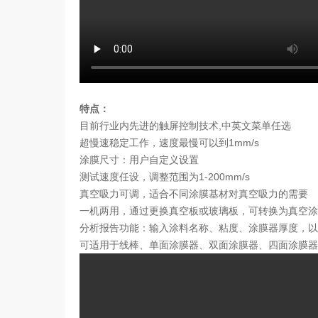
特点：
目前行业内先进的触屏控制技术,中英文菜单任选
超慢速稳定工作，速度最慢可以到1mm/s
涂膜尺寸：用户自定义设置
测试速度任设，调整范围为1-200mm/s
真空吸力可调，适合不同涂膜基材对真空吸力的需要
一机两用，通过更换真空板或玻璃板，可转换为真空涂
分析报告功能：输入涂料名称、粘度、涂膜器厚度，以
可适用于线棒、单面涂膜器、双面涂膜器、四面涂膜器