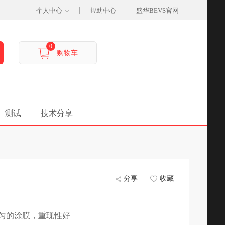
个人中心
帮助中心
盛华BEVS官网
0
购物车
、测试
技术分享
分享
收藏
备均匀的涂膜，重现性好