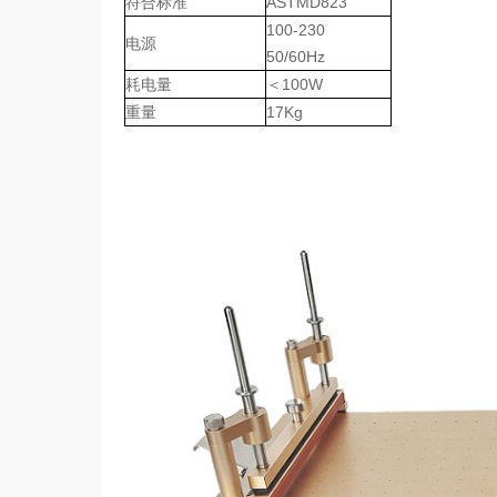
符合标准
ASTMD823
100-230
电源
50/60Hz
耗电量
＜100W
重量
17Kg