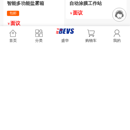
智能多功能盐雾箱
自动涂膜工作站
面议
包邮
￥
面议
￥
首页
分类
盛华
购物车
我的
铝制湿膜片
包邮
75.00
￥
自动喷板工作站
面议
￥
加载中...
qq
微信
留言