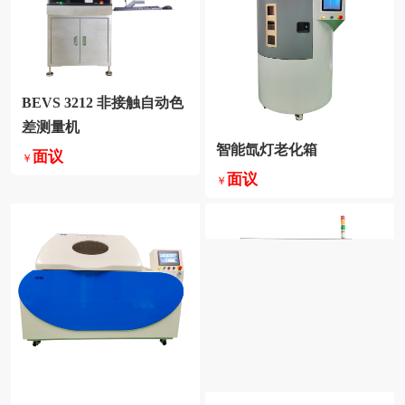
差测量机
智能氙灯老化箱
面议
￥
面议
￥